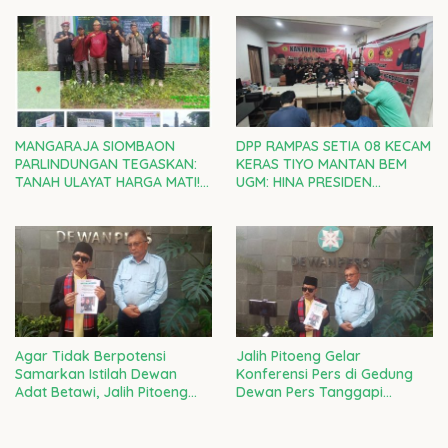
Bertanggung Jawab
MANGARAJA SIOMBAON
DPP RAMPAS SETIA 08 KECAM
PARLINDUNGAN TEGASKAN:
KERAS TIYO MANTAN BEM
TANAH ULAYAT HARGA MATI!
UGM: HINA PRESIDEN
RAMPAS SETIA 08 DI GARDA
PRABOWO ADALAH CACIMAKI
TERDEPAN LAWAN
MURAHAN
PENJAJAHAN GAYA BARU
Agar Tidak Berpotensi
Jalih Pitoeng Gelar
Samarkan Istilah Dewan
Konferensi Pers di Gedung
Adat Betawi, Jalih Pitoeng
Dewan Pers Tanggapi
Tegaskan Agar Masyarakat
Laporan Ketua LBH Dewan
Tidak Salah Faham
Adat Bamus Betawi