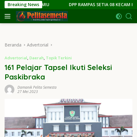
Langsung
N GAYA BARU
Breaking News
DPP RAMPAS SETIA 08 KECAM KERAS TIYO
ke
konten
Beranda
Advertorial
Advertorial
,
Daerah
,
Topik Terkini
161 Pelajar Tapsel Ikuti Seleksi
Paskibraka
Damanik Pelita Semesta
27 Mei 2023