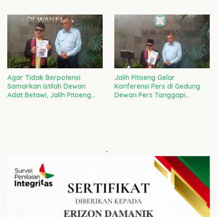
RAMPAS SETIA 08 DI GARDA
PRABOWO ADALAH CACIMAKI
TERDEPAN LAWAN
MURAHAN
PENJAJAHAN GAYA BARU
Agar Tidak Berpotensi
Jalih Pitoeng Gelar
Samarkan Istilah Dewan
Konferensi Pers di Gedung
Adat Betawi, Jalih Pitoeng
Dewan Pers Tanggapi
Tegaskan Agar Masyarakat
Laporan Ketua LBH Dewan
Tidak Salah Faham
Adat Bamus Betawi
-