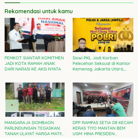
Rekomendasi untuk kamu
PEMKOT SIANTAR KOMITMEN
Siswi PKL Jadi Korban
JADI KOTA RAMAH ANAK:
Pelecehan Seksual di Kantor
DARI NARASI KE AKSI NYATA
Kemenag Jakarta Utara,
Kepala Kanwil DKI Diminta
Bertanggung Jawab
MANGARAJA SIOMBAON
DPP RAMPAS SETIA 08 KECAM
PARLINDUNGAN TEGASKAN:
KERAS TIYO MANTAN BEM
TANAH ULAYAT HARGA MATI!
UGM: HINA PRESIDEN