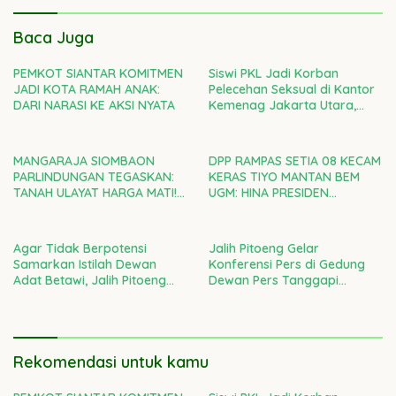
Baca Juga
PEMKOT SIANTAR KOMITMEN
Siswi PKL Jadi Korban
JADI KOTA RAMAH ANAK:
Pelecehan Seksual di Kantor
DARI NARASI KE AKSI NYATA
Kemenag Jakarta Utara,
Kepala Kanwil DKI Diminta
Bertanggung Jawab
MANGARAJA SIOMBAON
DPP RAMPAS SETIA 08 KECAM
PARLINDUNGAN TEGASKAN:
KERAS TIYO MANTAN BEM
TANAH ULAYAT HARGA MATI!
UGM: HINA PRESIDEN
RAMPAS SETIA 08 DI GARDA
PRABOWO ADALAH CACIMAKI
TERDEPAN LAWAN
MURAHAN
PENJAJAHAN GAYA BARU
Agar Tidak Berpotensi
Jalih Pitoeng Gelar
Samarkan Istilah Dewan
Konferensi Pers di Gedung
Adat Betawi, Jalih Pitoeng
Dewan Pers Tanggapi
Tegaskan Agar Masyarakat
Laporan Ketua LBH Dewan
Tidak Salah Faham
Adat Bamus Betawi
Rekomendasi untuk kamu