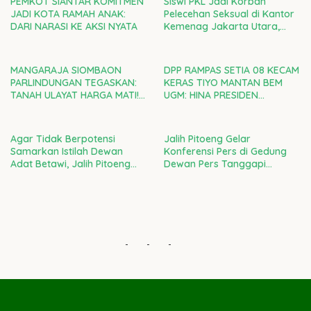
PEMKOT SIANTAR KOMITMEN
Siswi PKL Jadi Korban
JADI KOTA RAMAH ANAK:
Pelecehan Seksual di Kantor
DARI NARASI KE AKSI NYATA
Kemenag Jakarta Utara,
Kepala Kanwil DKI Diminta
Bertanggung Jawab
MANGARAJA SIOMBAON
DPP RAMPAS SETIA 08 KECAM
PARLINDUNGAN TEGASKAN:
KERAS TIYO MANTAN BEM
TANAH ULAYAT HARGA MATI!
UGM: HINA PRESIDEN
RAMPAS SETIA 08 DI GARDA
PRABOWO ADALAH CACIMAKI
TERDEPAN LAWAN
MURAHAN
PENJAJAHAN GAYA BARU
Agar Tidak Berpotensi
Jalih Pitoeng Gelar
Samarkan Istilah Dewan
Konferensi Pers di Gedung
Adat Betawi, Jalih Pitoeng
Dewan Pers Tanggapi
Tegaskan Agar Masyarakat
Laporan Ketua LBH Dewan
Tidak Salah Faham
Adat Bamus Betawi
-
-
-