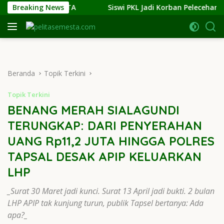
Langsung
AKSI NYATA
Breaking News
Siswi PKL Jadi Korban Pelecehan Seksual d
ke
konten
Beranda
Topik Terkini
Topik Terkini
BENANG MERAH SIALAGUNDI
TERUNGKAP: DARI PENYERAHAN
UANG Rp11,2 JUTA HINGGA POLRES
TAPSAL DESAK APIP KELUARKAN
LHP
_Surat 30 Maret jadi kunci. Surat 13 April jadi bukti. 2 bulan
LHP APIP tak kunjung turun, publik Tapsel bertanya: Ada
apa?_