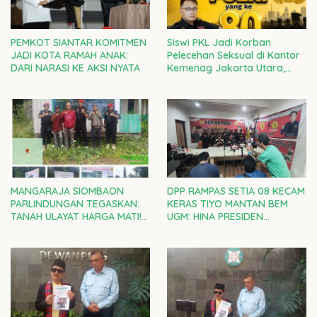
PEMKOT SIANTAR KOMITMEN
Siswi PKL Jadi Korban
JADI KOTA RAMAH ANAK:
Pelecehan Seksual di Kantor
DARI NARASI KE AKSI NYATA
Kemenag Jakarta Utara,
Kepala Kanwil DKI Diminta
Bertanggung Jawab
MANGARAJA SIOMBAON
DPP RAMPAS SETIA 08 KECAM
PARLINDUNGAN TEGASKAN:
KERAS TIYO MANTAN BEM
TANAH ULAYAT HARGA MATI!
UGM: HINA PRESIDEN
RAMPAS SETIA 08 DI GARDA
PRABOWO ADALAH CACIMAKI
TERDEPAN LAWAN
MURAHAN
PENJAJAHAN GAYA BARU