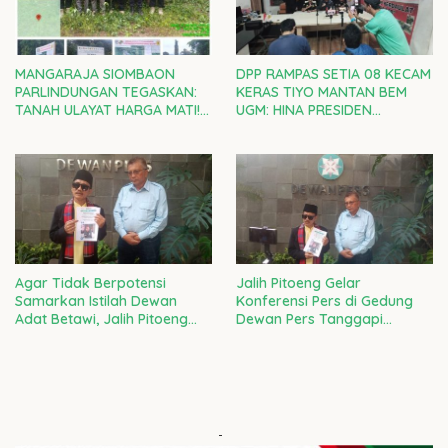
MANGARAJA SIOMBAON
DPP RAMPAS SETIA 08 KECAM
PARLINDUNGAN TEGASKAN:
KERAS TIYO MANTAN BEM
TANAH ULAYAT HARGA MATI!
UGM: HINA PRESIDEN
RAMPAS SETIA 08 DI GARDA
PRABOWO ADALAH CACIMAKI
TERDEPAN LAWAN
MURAHAN
PENJAJAHAN GAYA BARU
Agar Tidak Berpotensi
Jalih Pitoeng Gelar
Samarkan Istilah Dewan
Konferensi Pers di Gedung
Adat Betawi, Jalih Pitoeng
Dewan Pers Tanggapi
Tegaskan Agar Masyarakat
Laporan Ketua LBH Dewan
Tidak Salah Faham
Adat Bamus Betawi
-