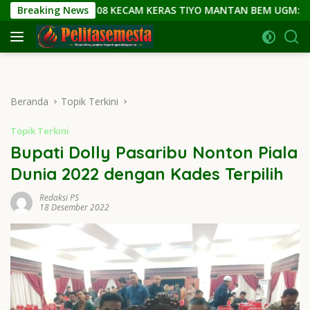
Langsung
AS SETIA 08 KECAM KERAS TIYO MANTAN BEM UGM: HINA PRES
Breaking News
ke
konten
Beranda
Topik Terkini
Topik Terkini
Bupati Dolly Pasaribu Nonton Piala
Dunia 2022 dengan Kades Terpilih
Redaksi PS
18 Desember 2022