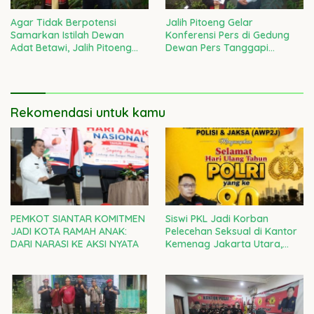
Agar Tidak Berpotensi
Jalih Pitoeng Gelar
Samarkan Istilah Dewan
Konferensi Pers di Gedung
Adat Betawi, Jalih Pitoeng
Dewan Pers Tanggapi
Tegaskan Agar Masyarakat
Laporan Ketua LBH Dewan
Tidak Salah Faham
Adat Bamus Betawi
Rekomendasi untuk kamu
PEMKOT SIANTAR KOMITMEN
Siswi PKL Jadi Korban
JADI KOTA RAMAH ANAK:
Pelecehan Seksual di Kantor
DARI NARASI KE AKSI NYATA
Kemenag Jakarta Utara,
Kepala Kanwil DKI Diminta
Bertanggung Jawab