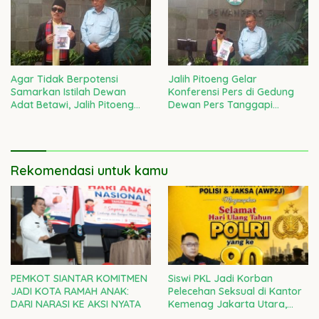
Agar Tidak Berpotensi
Jalih Pitoeng Gelar
Samarkan Istilah Dewan
Konferensi Pers di Gedung
Adat Betawi, Jalih Pitoeng
Dewan Pers Tanggapi
Tegaskan Agar Masyarakat
Laporan Ketua LBH Dewan
Tidak Salah Faham
Adat Bamus Betawi
Rekomendasi untuk kamu
PEMKOT SIANTAR KOMITMEN
Siswi PKL Jadi Korban
JADI KOTA RAMAH ANAK:
Pelecehan Seksual di Kantor
DARI NARASI KE AKSI NYATA
Kemenag Jakarta Utara,
Kepala Kanwil DKI Diminta