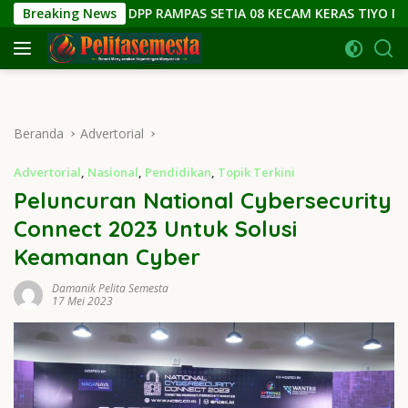
Langsung
DPP RAMPAS SETIA 08 KECAM KERAS TIYO MANTAN BEM UGM: 
Breaking News
ke
konten
Beranda
Advertorial
Advertorial
,
Nasional
,
Pendidikan
,
Topik Terkini
Peluncuran National Cybersecurity
Connect 2023 Untuk Solusi
Keamanan Cyber
Damanik Pelita Semesta
17 Mei 2023