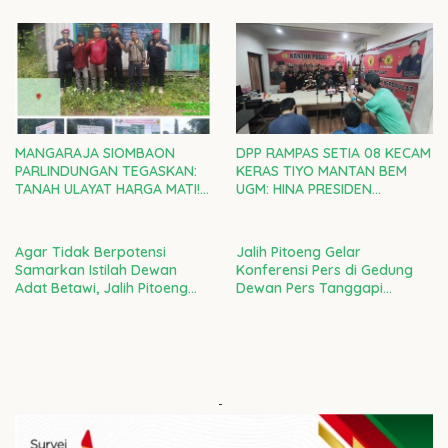
Bertanggung Jawab
MANGARAJA SIOMBAON
DPP RAMPAS SETIA 08 KECAM
PARLINDUNGAN TEGASKAN:
KERAS TIYO MANTAN BEM
TANAH ULAYAT HARGA MATI!
UGM: HINA PRESIDEN
RAMPAS SETIA 08 DI GARDA
PRABOWO ADALAH CACIMAKI
TERDEPAN LAWAN
MURAHAN
PENJAJAHAN GAYA BARU
Agar Tidak Berpotensi
Jalih Pitoeng Gelar
Samarkan Istilah Dewan
Konferensi Pers di Gedung
Adat Betawi, Jalih Pitoeng
Dewan Pers Tanggapi
Tegaskan Agar Masyarakat
Laporan Ketua LBH Dewan
Tidak Salah Faham
Adat Bamus Betawi
-