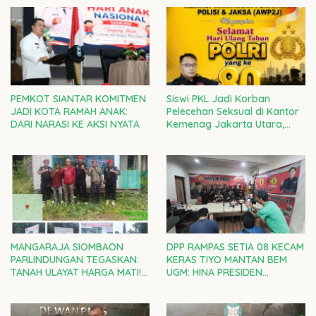
PEMKOT SIANTAR KOMITMEN
Siswi PKL Jadi Korban
JADI KOTA RAMAH ANAK:
Pelecehan Seksual di Kantor
DARI NARASI KE AKSI NYATA
Kemenag Jakarta Utara,
Kepala Kanwil DKI Diminta
Bertanggung Jawab
MANGARAJA SIOMBAON
DPP RAMPAS SETIA 08 KECAM
PARLINDUNGAN TEGASKAN:
KERAS TIYO MANTAN BEM
TANAH ULAYAT HARGA MATI!
UGM: HINA PRESIDEN
RAMPAS SETIA 08 DI GARDA
PRABOWO ADALAH CACIMAKI
TERDEPAN LAWAN
MURAHAN
PENJAJAHAN GAYA BARU