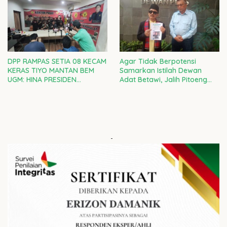
PENJAJAHAN GAYA BARU
DPP RAMPAS SETIA 08 KECAM
Agar Tidak Berpotensi
KERAS TIYO MANTAN BEM
Samarkan Istilah Dewan
UGM: HINA PRESIDEN
Adat Betawi, Jalih Pitoeng
PRABOWO ADALAH CACIMAKI
Tegaskan Agar Masyarakat
MURAHAN
Tidak Salah Faham
-