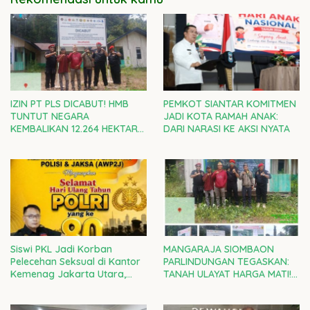
IZIN PT PLS DICABUT! HMB
PEMKOT SIANTAR KOMITMEN
TUNTUT NEGARA
JADI KOTA RAMAH ANAK:
KEMBALIKAN 12.264 HEKTARE
DARI NARASI KE AKSI NYATA
TANAH ULAYAT MOSA KEPADA
RAKYAT ADAT
Siswi PKL Jadi Korban
MANGARAJA SIOMBAON
Pelecehan Seksual di Kantor
PARLINDUNGAN TEGASKAN:
Kemenag Jakarta Utara,
TANAH ULAYAT HARGA MATI!
Kepala Kanwil DKI Diminta
RAMPAS SETIA 08 DI GARDA
Bertanggung Jawab
TERDEPAN LAWAN