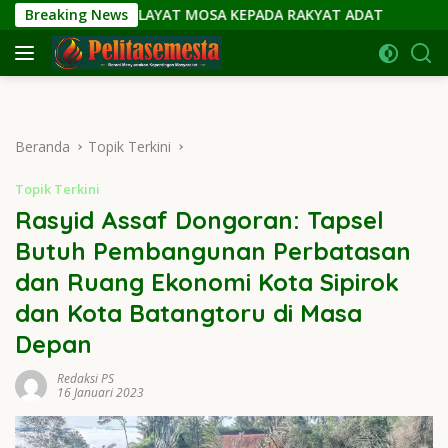
Langsung
AH ULAYAT MOSA KEPADA RAKYAT ADAT
Breaking News
PEMKOT SIANTAR
ke
konten
Beranda
Topik Terkini
Topik Terkini
Rasyid Assaf Dongoran: Tapsel
Butuh Pembangunan Perbatasan
dan Ruang Ekonomi Kota Sipirok
dan Kota Batangtoru di Masa
Depan
Redaksi PS
16 Januari 2023