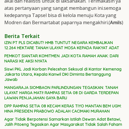
akal dan realistis untuk di laksanakan. Terimakasih ya
atas pertanyaan yang sangat membangun ini.semoga
kedepannya Tapsel bisa di kelola menuju Kota yang
Modren dan Bermartabat paparnya mengakhiri.(
Amils
)
Berita Terkait
IZIN PT PLS DICABUT! HMB TUNTUT NEGARA KEMBALIKAN
12.264 HEKTARE TANAH ULAYAT MOSA KEPADA RAKYAT ADAT
PEMKOT SIANTAR KOMITMEN JADI KOTA RAMAH ANAK: DARI
NARASI KE AKSI NYATA
Siswi PKL Jadi Korban Pelecehan Seksual di Kantor Kemenag
Jakarta Utara, Kepala Kanwil DKI Diminta Bertanggung
Jawab
MANGARAJA SIOMBAON PARLINDUNGAN TEGASKAN: TANAH
ULAYAT HARGA MATI! RAMPAS SETIA 08 DI GARDA TERDEPAN
LAWAN PENJAJAHAN GAYA BARU
DPP RAMPAS SETIA 08 KECAM KERAS TIYO MANTAN BEM UGM:
HINA PRESIDEN PRABOWO ADALAH CACIMAKI MURAHAN
Agar Tidak Berpotensi Samarkan Istilah Dewan Adat Betawi,
Jalih Pitoeng Tegaskan Agar Masyarakat Tidak Salah Faham