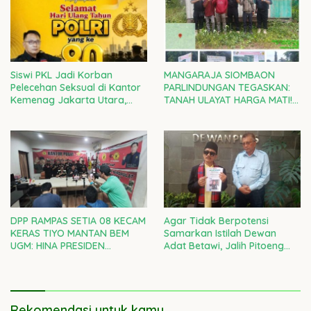
Siswi PKL Jadi Korban
MANGARAJA SIOMBAON
Pelecehan Seksual di Kantor
PARLINDUNGAN TEGASKAN:
Kemenag Jakarta Utara,
TANAH ULAYAT HARGA MATI!
Kepala Kanwil DKI Diminta
RAMPAS SETIA 08 DI GARDA
Bertanggung Jawab
TERDEPAN LAWAN
PENJAJAHAN GAYA BARU
DPP RAMPAS SETIA 08 KECAM
Agar Tidak Berpotensi
KERAS TIYO MANTAN BEM
Samarkan Istilah Dewan
UGM: HINA PRESIDEN
Adat Betawi, Jalih Pitoeng
PRABOWO ADALAH CACIMAKI
Tegaskan Agar Masyarakat
MURAHAN
Tidak Salah Faham
Rekomendasi untuk kamu