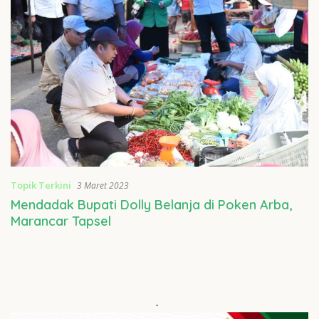
Topik Terkini
3 Maret 2023
Mendadak Bupati Dolly Belanja di Poken Arba,
Marancar Tapsel
-