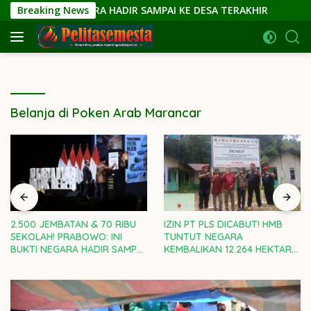
Langsung
I BUKTI NEGARA HADIR SAMPAI KE DESA TERAKHIR
Breaking News
IZIN 
ke
konten
Belanja di Poken Arab Marancar
IZIN PT PLS DICABUT! HMB
PEMKOT SIANTAR KOMITMEN
TUNTUT NEGARA
JADI KOTA RAMAH ANAK:
KEMBALIKAN 12.264 HEKTARE
DARI NARASI KE AKSI NYATA
TANAH ULAYAT MOSA KEPADA
RAKYAT ADAT