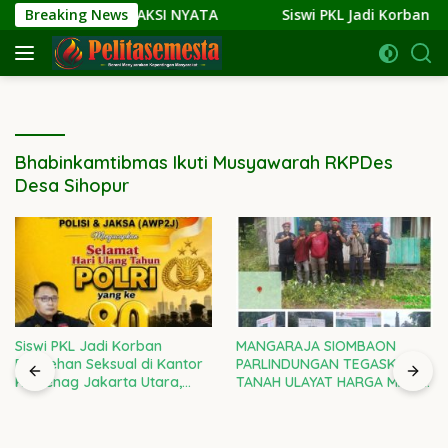
Langsung
NARASI KE AKSI NYATA
Breaking News
Siswi PKL Jadi Korban Peleceha
ke
konten
Bhabinkamtibmas Ikuti Musyawarah RKPDes
Desa Sihopur
Siswi PKL Jadi Korban
MANGARAJA SIOMBAON
Pelecehan Seksual di Kantor
PARLINDUNGAN TEGASKAN:
Kemenag Jakarta Utara,
TANAH ULAYAT HARGA MATI!
Kepala Kanwil DKI Diminta
RAMPAS SETIA 08 DI GARDA
Bertanggung Jawab
TERDEPAN LAWAN
PENJAJAHAN GAYA BARU