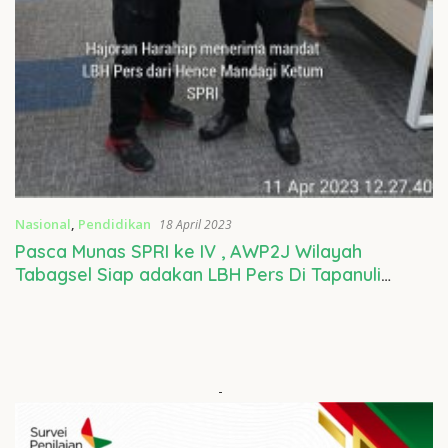
Nasional
,
Pendidikan
18 April 2023
Pasca Munas SPRI ke IV , AWP2J Wilayah
Tabagsel Siap adakan LBH Pers Di Tapanuli
Selatan
-