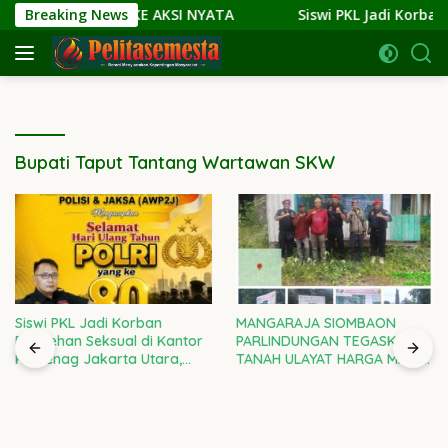
Langsung
 NARASI KE AKSI NYATA
Breaking News
Siswi PKL Jadi Korban Pelece
ke
konten
Bupati Taput Tantang Wartawan SKW
Siswi PKL Jadi Korban
MANGARAJA SIOMBAON
Pelecehan Seksual di Kantor
PARLINDUNGAN TEGASKAN:
Kemenag Jakarta Utara,
TANAH ULAYAT HARGA MATI!
Kepala Kanwil DKI Diminta
RAMPAS SETIA 08 DI GARDA
Bertanggung Jawab
TERDEPAN LAWAN
PENJAJAHAN GAYA BARU