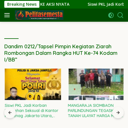
Langsung
I NARASI KE AKSI NYATA
Breaking News
Siswi PKL Jadi Korban Pelece
ke
konten
Dandim 0212/Tapsel Pimpin Kegiatan Ziarah
Rombongan Dalam Rangka HUT Ke-74 Kodam
I/BB”
Siswi PKL Jadi Korban
MANGARAJA SIOMBAON
Pelecehan Seksual di Kantor
PARLINDUNGAN TEGASKAN:
Kemenag Jakarta Utara,
TANAH ULAYAT HARGA MATI!
Kepala Kanwil DKI Diminta
RAMPAS SETIA 08 DI GARDA
Bertanggung Jawab
TERDEPAN LAWAN