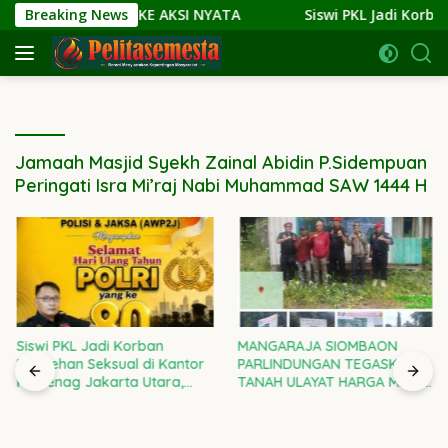
Langsung
ARI NARASI KE AKSI NYATA
Breaking News
Siswi PKL Jadi Korban Pele
ke
konten
Jamaah Masjid Syekh Zainal Abidin P.Sidempuan
Peringati Isra Mi’raj Nabi Muhammad SAW 1444 H
Siswi PKL Jadi Korban
MANGARAJA SIOMBAON
Pelecehan Seksual di Kantor
PARLINDUNGAN TEGASKAN:
Kemenag Jakarta Utara,
TANAH ULAYAT HARGA MATI!
Kepala Kanwil DKI Diminta
RAMPAS SETIA 08 DI GARDA
Bertanggung Jawab
TERDEPAN LAWAN
PENJAJAHAN GAYA BARU