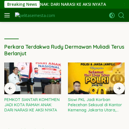
Langsung
I KOTA RAMAH ANAK: DARI NARASI KE AKSI NYATA
Breaking News
Sis
ke
konten
Perkara Terdakwa Rudy Dermawan Muliadi Terus
Berlanjut
PEMKOT SIANTAR KOMITMEN
Siswi PKL Jadi Korban
JADI KOTA RAMAH ANAK:
Pelecehan Seksual di Kantor
DARI NARASI KE AKSI NYATA
Kemenag Jakarta Utara,
Kepala Kanwil DKI Diminta
Bertanggung Jawab