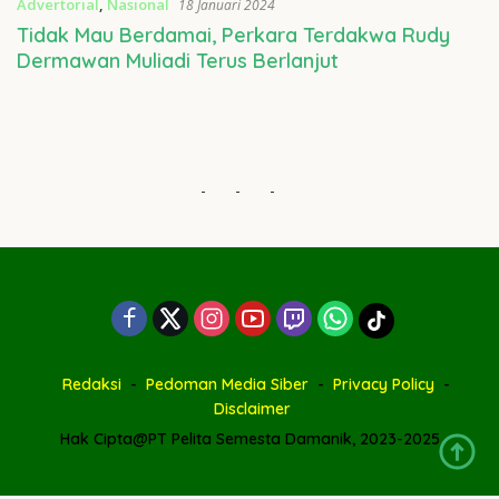
Advertorial
,
Nasional
18 Januari 2024
Tidak Mau Berdamai, Perkara Terdakwa Rudy
Dermawan Muliadi Terus Berlanjut
-
-
-
Redaksi
Pedoman Media Siber
Privacy Policy
Disclaimer
Hak Cipta@PT Pelita Semesta Damanik, 2023-2025