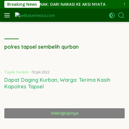
Langsung
DI KOTA RAMAH ANAK: DARI NARASI KE AKSI NYATA
Breaking News
Sis
ke
konten
polres tapsel sembelih qurban
Topik Terkini
10 Juli 2022
Dapat Daging Kurban, Warga: Terima Kasih
Kapolres Tapsel
Selengkapnya