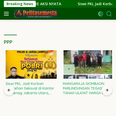
Langsung
RI NARASI KE AKSI NYATA
Breaking News
Siswi PKL Jadi Korban Pelec
ke
konten
PPP
Siswi PKL Jadi Korban
MANGARAJA SIOMBAON
Pelecehan Seksual di Kantor
PARLINDUNGAN TEGASKAN:
Kemenag Jakarta Utara,
TANAH ULAYAT HARGA MATI!
Kepala Kanwil DKI Diminta
RAMPAS SETIA 08 DI GARDA
Bertanggung Jawab
TERDEPAN LAWAN
PENJAJAHAN GAYA BARU