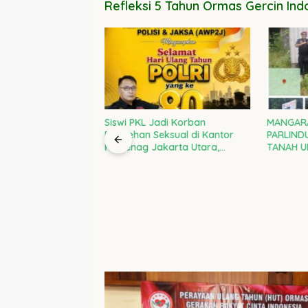
Refleksi 5 Tahun Ormas Gercin Ind
NTAR KOMITMEN
Siswi PKL Jadi Korban
MANGAR
RAMAH ANAK: DARI
Pelecehan Seksual di Kantor
PARLIND
KSI NYATA
Kemenag Jakarta Utara,
TANAH U
Kepala Kanwil DKI Diminta
RAMPAS 
Bertanggung Jawab
TERDEP
PENJAJA