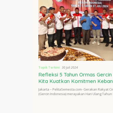
Topik Terkini
30 Juli 2024
Refleksi 5 Tahun Ormas Gercin 
Kita Kuatkan Komitmen Keba
untuk Menuju Indonesia Emas 
Jakarta – PelitaSemesta.com- Gerakan Rakyat Ci
(Gercin Indonesia) merayakan Hari Ulang Tahun 