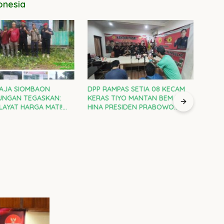
onesia
AJA SIOMBAON
DPP RAMPAS SETIA 08 KECAM
Agar 
UNGAN TEGASKAN:
KERAS TIYO MANTAN BEM UGM:
Samar
LAYAT HARGA MATI!
HINA PRESIDEN PRABOWO
Betaw
SETIA 08 DI GARDA
ADALAH CACIMAKI MURAHAN
Agar
AN LAWAN
Fah
HAN GAYA BARU