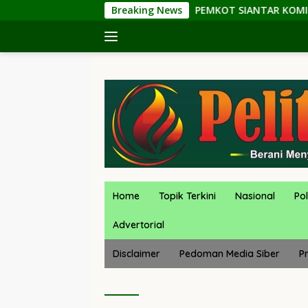
Langsung
PEMKOT SIANTAR KOMITMEN JADI KOTA RAMAH ANAK: 
Breaking News
ke
konten
Home
Topik Terkini
Nasional
Pol
Advertorial
Disclaimer
Pedoman Media Siber
Pr