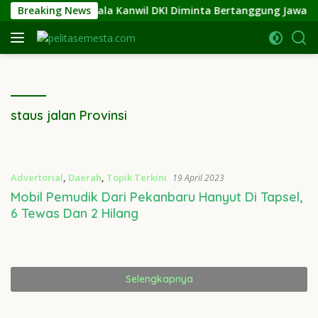
Langsung
 Jakarta Utara, Kepala Kanwil DKI Diminta Bertanggung Jawab
Breaking News
ke
konten
staus jalan Provinsi
Advertorial
,
Daerah
,
Topik Terkini
19 April 2023
Mobil Pemudik Dari Pekanbaru Hanyut Di Tapsel,
6 Tewas Dan 2 Hilang
Selengkapnya