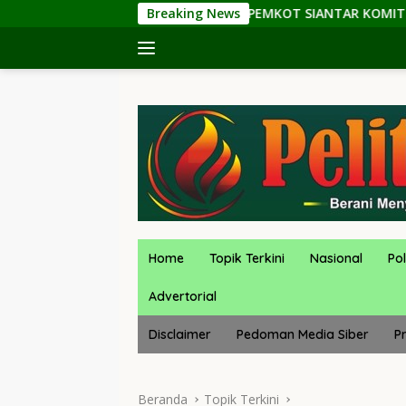
Langsung
PEMKOT SIANTAR KOMITMEN JADI KOTA RAMAH ANAK: D
Breaking News
ke
konten
Home
Topik Terkini
Nasional
Pol
Advertorial
Disclaimer
Pedoman Media Siber
Pr
Beranda
Topik Terkini