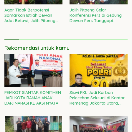
Agar Tidak Berpotensi
Jalih Pitoeng Gelar
Samarkan Istilah Dewan
Konferensi Pers di Gedung
Adat Betawi, Jalih Pitoeng
Dewan Pers Tanggapi
Tegaskan Agar Masyarakat
Laporan Ketua LBH Dewan
Tidak Salah Faham
Adat Bamus Betawi
Rekomendasi untuk kamu
PEMKOT SIANTAR KOMITMEN
Siswi PKL Jadi Korban
JADI KOTA RAMAH ANAK:
Pelecehan Seksual di Kantor
DARI NARASI KE AKSI NYATA
Kemenag Jakarta Utara,
Kepala Kanwil DKI Diminta
Bertanggung Jawab