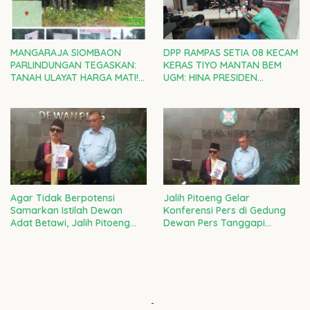
MANGARAJA SIOMBAON
DPP RAMPAS SETIA 08 KECAM
PARLINDUNGAN TEGASKAN:
KERAS TIYO MANTAN BEM
TANAH ULAYAT HARGA MATI!
UGM: HINA PRESIDEN
RAMPAS SETIA 08 DI GARDA
PRABOWO ADALAH CACIMAKI
TERDEPAN LAWAN
MURAHAN
PENJAJAHAN GAYA BARU
Agar Tidak Berpotensi
Jalih Pitoeng Gelar
Samarkan Istilah Dewan
Konferensi Pers di Gedung
Adat Betawi, Jalih Pitoeng
Dewan Pers Tanggapi
Tegaskan Agar Masyarakat
Laporan Ketua LBH Dewan
Tidak Salah Faham
Adat Bamus Betawi
-