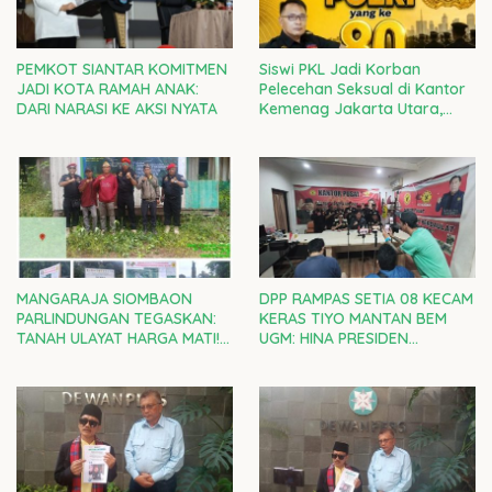
PEMKOT SIANTAR KOMITMEN
Siswi PKL Jadi Korban
JADI KOTA RAMAH ANAK:
Pelecehan Seksual di Kantor
DARI NARASI KE AKSI NYATA
Kemenag Jakarta Utara,
Kepala Kanwil DKI Diminta
Bertanggung Jawab
MANGARAJA SIOMBAON
DPP RAMPAS SETIA 08 KECAM
PARLINDUNGAN TEGASKAN:
KERAS TIYO MANTAN BEM
TANAH ULAYAT HARGA MATI!
UGM: HINA PRESIDEN
RAMPAS SETIA 08 DI GARDA
PRABOWO ADALAH CACIMAKI
TERDEPAN LAWAN
MURAHAN
PENJAJAHAN GAYA BARU