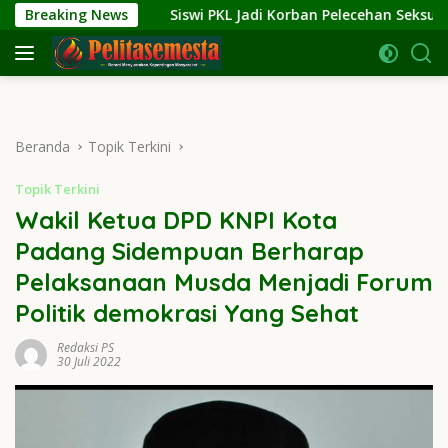
Langsung
A
Breaking News
Siswi PKL Jadi Korban Pelecehan Seksual di Kantor K
ke
konten
Beranda
Topik Terkini
Topik Terkini
Wakil Ketua DPD KNPI Kota
Padang Sidempuan Berharap
Pelaksanaan Musda Menjadi Forum
Politik demokrasi Yang Sehat
Redaksi PS
30 Juli 2022