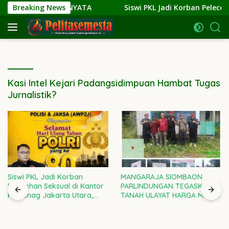
Langsung
SI KE AKSI NYATA
Breaking News
Siswi PKL Jadi Korban Pelecehan Se
ke
konten
Kasi Intel Kejari Padangsidimpuan Hambat Tugas
Jurnalistik?
Siswi PKL Jadi Korban
MANGARAJA SIOMBAON
Pelecehan Seksual di Kantor
PARLINDUNGAN TEGASKAN:
Kemenag Jakarta Utara,
TANAH ULAYAT HARGA MATI!
Kepala Kanwil DKI Diminta
RAMPAS SETIA 08 DI GARDA
Bertanggung Jawab
TERDEPAN LAWAN
PENJAJAHAN GAYA BARU