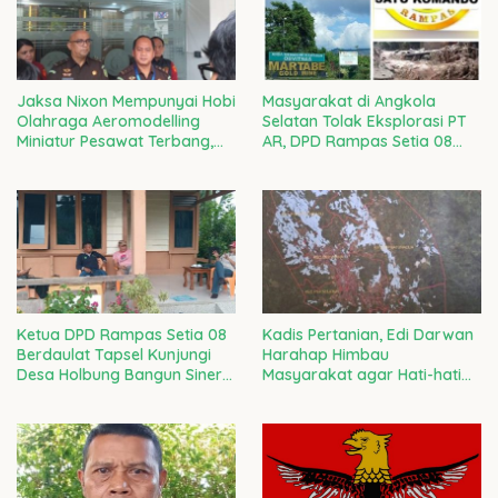
Jaksa Nixon Mempunyai Hobi
Masyarakat di Angkola
Olahraga Aeromodelling
Selatan Tolak Eksplorasi PT
Miniatur Pesawat Terbang,
AR, DPD Rampas Setia 08
Dijemput Paksa Tim SDO
Tegaskan Siap Advokasi
Ketua DPD Rampas Setia 08
Kadis Pertanian, Edi Darwan
Berdaulat Tapsel Kunjungi
Harahap Himbau
Desa Holbung Bangun Sinergi
Masyarakat agar Hati-hati
Gerakkan Ekonomi
Membeli Perumahan Bekas
Kerakyatan
Sawah