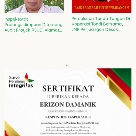
Pemalsuan Tanda Tangan Di
Inspektorat
Koperasi Tondi Bersama,
Padangsidimpuan Ditantang
LMP Perjuangan Desak
Audit Proyek RSUD, Alamat
Polres Tapsel Lakukan
Perusahaan Pemenang
Penyidikan Yang Adil
Tender Diduga Fiktif
-