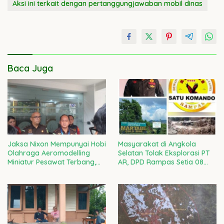
Aksi ini terkait dengan pertanggungjawaban mobil dinas
Baca Juga
Jaksa Nixon Mempunyai Hobi
Masyarakat di Angkola
Olahraga Aeromodelling
Selatan Tolak Eksplorasi PT
Miniatur Pesawat Terbang,
AR, DPD Rampas Setia 08
Dijemput Paksa Tim SDO
Tegaskan Siap Advokasi