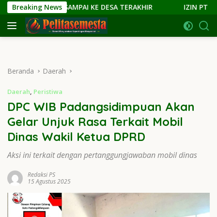
Langsung
HADIR SAMPAI KE DESA TERAKHIR
Breaking News
IZIN PT PLS DICABUT!
ke
konten
Beranda
Daerah
Daerah
,
Peristiwa
DPC WIB Padangsidimpuan Akan
Gelar Unjuk Rasa Terkait Mobil
Dinas Wakil Ketua DPRD
Aksi ini terkait dengan pertanggungjawaban mobil dinas
Redaksi PS
15 Agustus 2025