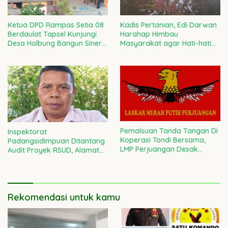
Ketua DPD Rampas Setia 08
Kadis Pertanian, Edi Darwan
Berdaulat Tapsel Kunjungi
Harahap Himbau
Desa Holbung Bangun Sinergi
Masyarakat agar Hati-hati
Gerakkan Ekonomi
Membeli Perumahan Bekas
Kerakyatan
Sawah
Pemalsuan Tanda Tangan Di
Inspektorat
Koperasi Tondi Bersama,
Padangsidimpuan Ditantang
LMP Perjuangan Desak
Audit Proyek RSUD, Alamat
Polres Tapsel Lakukan
Perusahaan Pemenang
Penyidikan Yang Adil
Tender Diduga Fiktif
Rekomendasi untuk kamu