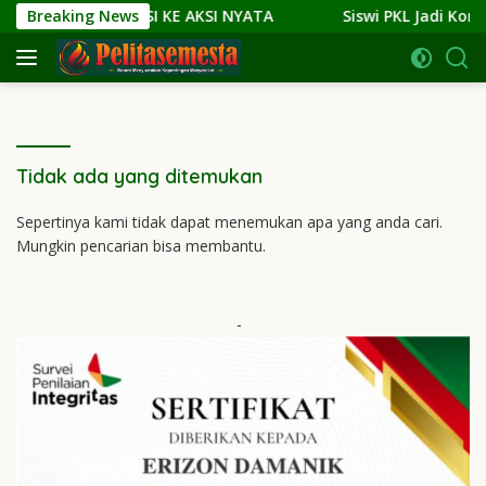
Langsung
: DARI NARASI KE AKSI NYATA
Breaking News
Siswi PKL Jadi Korban 
ke
konten
Tidak ada yang ditemukan
Sepertinya kami tidak dapat menemukan apa yang anda cari.
Mungkin pencarian bisa membantu.
-