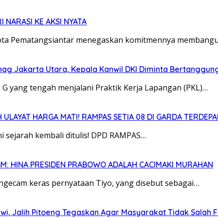
 NARASI KE AKSI NYATA
ota Pematangsiantar menegaskan komitmennya membangun
enag Jakarta Utara, Kepala Kanwil DKI Diminta Bertanggu
l G yang tengah menjalani Praktik Kerja Lapangan (PKL)…
ULAYAT HARGA MATI! RAMPAS SETIA 08 DI GARDA TERDEP
ini sejarah kembali ditulis! DPD RAMPAS…
GM: HINA PRESIDEN PRABOWO ADALAH CACIMAKI MURAHAN
gecam keras pernyataan Tiyo, yang disebut sebagai…
awi, Jalih Pitoeng Tegaskan Agar Masyarakat Tidak Salah