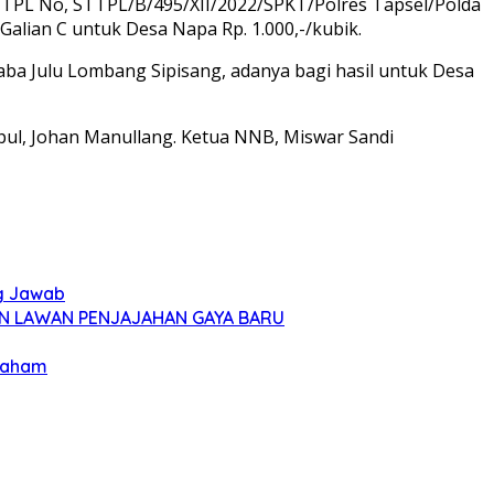
TPL No, STTPL/B/495/XII/2022/SPKT/Polres Tapsel/Polda
alian C untuk Desa Napa Rp. 1.000,-/kubik.
ba Julu Lombang Sipisang, adanya bagi hasil untuk Desa
mpul, Johan Manullang. Ketua NNB, Miswar Sandi
ng Jawab
AN LAWAN PENJAJAHAN GAYA BARU
 Faham