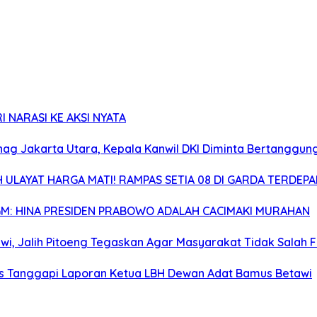
 NARASI KE AKSI NYATA
enag Jakarta Utara, Kepala Kanwil DKI Diminta Bertanggu
ULAYAT HARGA MATI! RAMPAS SETIA 08 DI GARDA TERDEP
GM: HINA PRESIDEN PRABOWO ADALAH CACIMAKI MURAHAN
awi, Jalih Pitoeng Tegaskan Agar Masyarakat Tidak Salah
ers Tanggapi Laporan Ketua LBH Dewan Adat Bamus Betawi