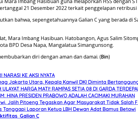
lui Mara Imbang Hasibuan guna melaporkan HSS dengan ST
rtanggal 21 Desember 2022 terkait penggelapan retribusi G
utkan bahwa, sepengetahuannya Galian C yang berada di Sa
t/Adat, Mara Imbang Hasibuan. Hatobangon, Agus Salim Sito
gota BPD Desa Napa, Mangalatua Simangunsong.
membubarkan diri dengan aman dan damai. (
Bin
)
 NARASI KE AKSI NYATA
enag Jakarta Utara, Kepala Kanwil DKI Diminta Bertanggu
ULAYAT HARGA MATI! RAMPAS SETIA 08 DI GARDA TERDEP
GM: HINA PRESIDEN PRABOWO ADALAH CACIMAKI MURAHAN
awi, Jalih Pitoeng Tegaskan Agar Masyarakat Tidak Salah
ers Tanggapi Laporan Ketua LBH Dewan Adat Bamus Betawi
tifitas Galian C