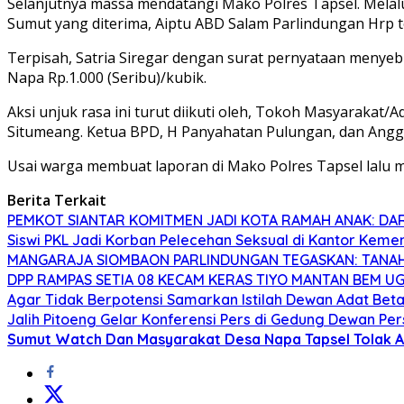
Selanjutnya massa mendatangi Mako Polres Tapsel. Mela
Sumut yang diterima, Aiptu ABD Salam Parlindungan Hrp te
Terpisah, Satria Siregar dengan surat pernyataan menyeb
Napa Rp.1.000 (Seribu)/kubik.
Aksi unjuk rasa ini turut diikuti oleh, Tokoh Masyaraka
Situmeang. Ketua BPD, H Panyahatan Pulungan, dan Ang
Usai warga membuat laporan di Mako Polres Tapsel lalu 
Berita Terkait
PEMKOT SIANTAR KOMITMEN JADI KOTA RAMAH ANAK: DARI
Siswi PKL Jadi Korban Pelecehan Seksual di Kantor Kem
MANGARAJA SIOMBAON PARLINDUNGAN TEGASKAN: TANAH 
DPP RAMPAS SETIA 08 KECAM KERAS TIYO MANTAN BEM U
Agar Tidak Berpotensi Samarkan Istilah Dewan Adat Bet
Jalih Pitoeng Gelar Konferensi Pers di Gedung Dewan P
Sumut Watch Dan Masyarakat Desa Napa Tapsel Tolak Ak